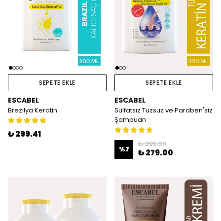
SEPETE EKLE
SEPETE EKLE
ESCABEL
ESCABEL
Brezilya Keratin
Sülfatsız Tuzsuz ve Paraben'siz
Şampuan
₺ 299.41
₺ 299.00
%
7
₺ 279.00