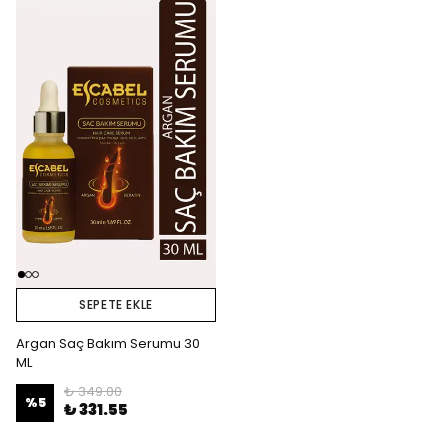
SEPETE EKLE
Argan Saç Bakım Serumu 30
ML
₺ 349.00
%
5
₺ 331.55