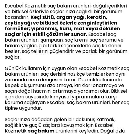
Escabel Kozmetik saç bakım ürünleri, doğal içerikleri
ve bitkisel özleriyle saçlarınıza sağlıklı bir görünüm
kazandırır.
Keçi sütü, argan yağı, keratin,
zeytinyağı ve bitkisel özlerle zenginleştirilen
formüller; yıpranmış, kuru, mat veya dökülen
saçlar için etkili çözümler sunar.
Escabel saç
bakım ürünleri; şampuan, saç kremi, saç serumu ve
bakım yağları gibi farklı seçeneklerle saç köklerini
besler, saç tellerini güçlendirir ve parlak bir görünüm
sağlar.
Günlük kullanım için uygun olan Escabel Kozmetik saç
bakım ürünleri, saç derisini nazikçe temizlerken aynı
zamanda nem dengesini korur. Düzenli kullanımda
kepek oluşumunu azaltmaya, kırıkları onarmaya ve
saçın doğal hacmini artırmaya yardımcı olur. Bitkisel
içerikleri sayesinde kimyasal yıpranmalara karşı
koruma sağlayan Escabel saç bakım ürünleri, her saç
tipine uygundur.
Saçlarınıza doğadan gelen bir dokunuş katmak,
sağlıklı ve güçlü saçlara kavuşmak için Escabel
Kozmetik
saç bakım
ürünlerini keşfedin. Doğal özlü