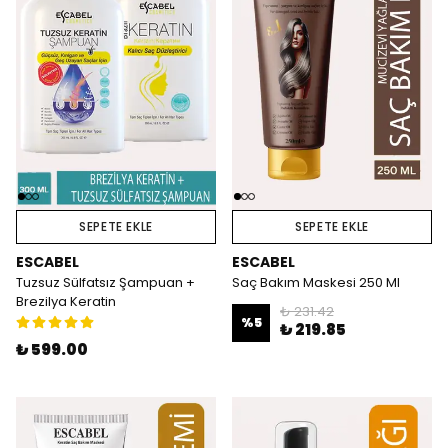
SEPETE EKLE
SEPETE EKLE
ESCABEL
ESCABEL
Tuzsuz Sülfatsız Şampuan +
Saç Bakım Maskesi 250 Ml
Brezilya Keratin
₺ 231.42
%
5
₺ 219.85
₺ 599.00