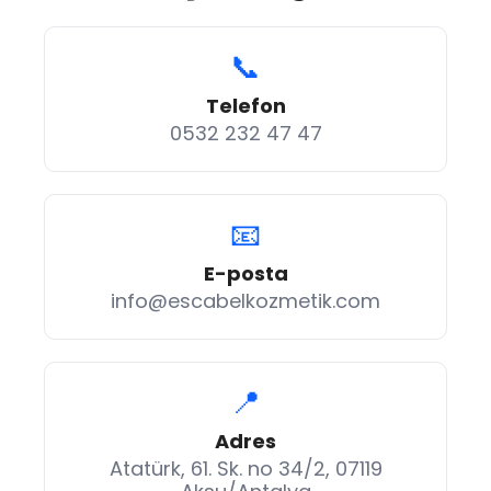
📞
Telefon
0532 232 47 47
📧
E-posta
info@escabelkozmetik.com
📍
Adres
Atatürk, 61. Sk. no 34/2, 07119