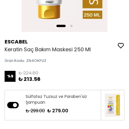
ESCABEL
Keratin Saç Bakım Maskesi 250 Ml
Ürün Kodu
:
ZN4OKFUZ
₺ 224.80
%
5
₺ 213.56
Sülfatsız Tuzsuz ve Paraben'siz
Şampuan
₺ 299.00
₺ 279.00