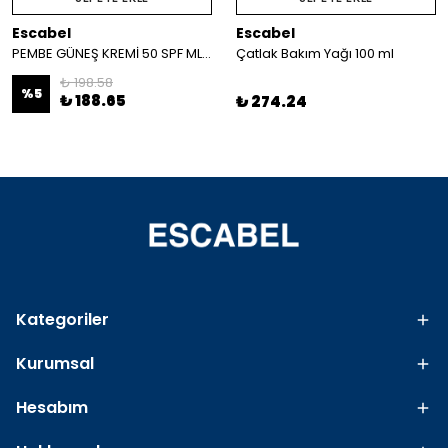
Escabel
Escabel
PEMBE GÜNEŞ KREMİ 50 SPF ML 50 SPF
Çatlak Bakım Yağı 100 ml
₺ 198.58
%
5
₺ 188.65
₺ 274.24
Kategoriler
Kurumsal
Hesabım