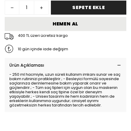
SEPETE EKLE
HEMEN AL
400 TL üzeri ücretsiz kargo
10 gün içinde iade değişim
Ürün Açıklaması
- 250 ml hacmiyle, uzun süreli kullanım imkanı sunar ve saç
bakım rutininizi pratikleştirir.; - Besleyici formülü sayesinde
saçlarınıza derinlemesine bakım yaparak onarır ve
güçlendirir.; - Tüm saç tipleri için uygun olan bu maskenin
etkisiyle herkes kendi saç tipine özel bir deneyim
yaşayabilir.; - Unisex tasarımı ile hem kadınların hem de
erkeklerin kullanımına uygundur; cinsiyet ayrımı
gözetmeksizin herkes tarafından tercih edilebilir.