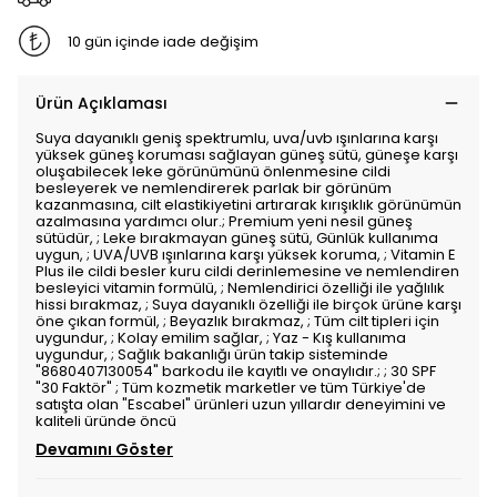
10 gün içinde iade değişim
Ürün Açıklaması
Suya dayanıklı geniş spektrumlu, uva/uvb ışınlarına karşı
yüksek güneş koruması sağlayan güneş sütü, güneşe karşı
oluşabilecek leke görünümünü önlenmesine cildi
besleyerek ve nemlendirerek parlak bir görünüm
kazanmasına, cilt elastikiyetini artırarak kırışıklık görünümün
azalmasına yardımcı olur.; Premium yeni nesil güneş
sütüdür, ; Leke bırakmayan güneş sütü, Günlük kullanıma
uygun, ; UVA/UVB ışınlarına karşı yüksek koruma, ; Vitamin E
Plus ile cildi besler kuru cildi derinlemesine ve nemlendiren
besleyici vitamin formülü, ; Nemlendirici özelliği ile yağlılık
hissi bırakmaz, ; Suya dayanıklı özelliği ile birçok ürüne karşı
öne çıkan formül, ; Beyazlık bırakmaz, ; Tüm cilt tipleri için
uygundur, ; Kolay emilim sağlar, ; Yaz - Kış kullanıma
uygundur, ; Sağlık bakanlığı ürün takip sisteminde
"8680407130054" barkodu ile kayıtlı ve onaylıdır.; ; 30 SPF
"30 Faktör" ; Tüm kozmetik marketler ve tüm Türkiye'de
satışta olan "Escabel" ürünleri uzun yıllardır deneyimini ve
kaliteli üründe öncü
Devamını Göster