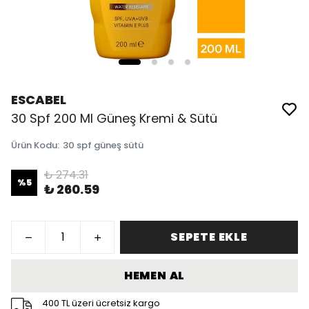
ESCABEL
30 Spf 200 Ml Güneş Kremi & Sütü
Ürün Kodu
:
30 spf güneş sütü
₺ 274.31
%
5
₺ 260.59
SEPETE EKLE
HEMEN AL
400 TL üzeri ücretsiz kargo