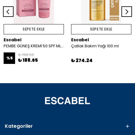
SEPETE EKLE
SEPETE EKLE
Escabel
Escabel
PEMBE GÜNEŞ KREMİ 50 SPF ML 50 SPF
Çatlak Bakım Yağı 100 ml
₺ 198.58
%
5
₺ 188.65
₺ 274.24
Kategoriler